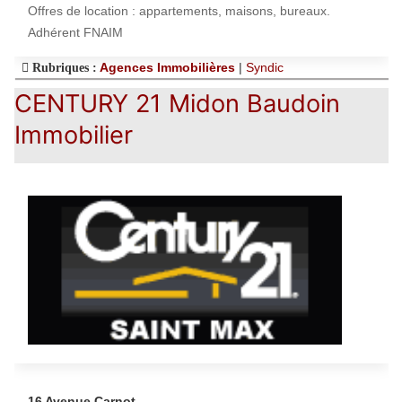
Offres de location : appartements, maisons, bureaux.
Adhérent FNAIM
Agences Immobilières
|
Syndic
Rubriques :
CENTURY 21 Midon Baudoin
Immobilier
16 Avenue Carnot